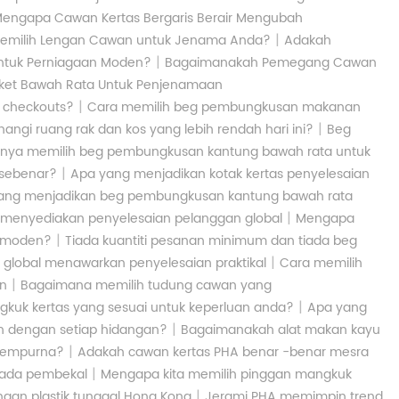
engapa Cawan Kertas Bergaris Berair Mengubah
|
emilih Lengan Cawan untuk Jenama Anda?
Adakah
|
ntuk Perniagaan Moden?
Bagaimanakah Pemegang Cawan
et Bawah Rata Untuk Penjenamaan
|
 checkouts?
Cara memilih beg pembungkusan makanan
|
 ruang rak dan kos yang lebih rendah hari ini?
Beg
rnya memilih beg pembungkusan kantung bawah rata untuk
|
 sebenar?
Apa yang menjadikan kotak kertas penyelesaian
ang menjadikan beg pembungkusan kantung bawah rata
|
menyediakan penyelesaian pelanggan global
Mengapa
|
n moden?
Tiada kuantiti pesanan minimum dan tiada beg
|
 global menawarkan penyelesaian praktikal
Cara memilih
|
an
Bagaimana memilih tudung cawan yang
|
uk kertas yang sesuai untuk keperluan anda?
Apa yang
|
 dengan setiap hidangan?
Bagaimanakah alat makan kayu
|
 sempurna?
Adakah cawan kertas PHA benar -benar mesra
|
pada pembekal
Mengapa kita memilih pinggan mangkuk
|
gan plastik tunggal Hong Kong
Jerami PHA memimpin trend