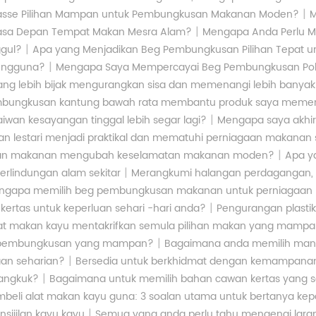
|
gasse Pilihan Mampan untuk Pembungkusan Makanan Moden?
M
|
asa Depan Tempat Makan Mesra Alam?
Mengapa Anda Perlu M
|
gul?
Apa yang Menjadikan Beg Pembungkusan Pilihan Tepat u
|
engguna?
Mengapa Saya Mempercayai Beg Pembungkusan Pok
g lebih bijak mengurangkan sisa dan memenangi lebih banyak
ungkusan kantung bawah rata membantu produk saya memenangi
|
 kesayangan tinggal lebih segar lagi?
Mengapa saya akhi
 lestari menjadi praktikal dan mematuhi perniagaan makanan
|
an makanan mengubah keselamatan makanan moden?
Apa y
|
rlindungan alam sekitar
Merangkumi halangan perdagangan, 
ngapa memilih beg pembungkusan makanan untuk perniagaa
|
rtas untuk keperluan sehari -hari anda?
Pengurangan plastik
at makan kayu mentakrifkan semula pilihan makan yang mamp
|
k pembungkusan yang mampan?
Bagaimana anda memilih mangk
|
aan seharian?
Bersedia untuk berkhidmat dengan kemampanan
|
mangkuk?
Bagaimana untuk memilih bahan cawan kertas yang
eli alat makan kayu guna: 3 soalan utama untuk bertanya ke
|
sijilan kayu kayu
Semua yang anda perlu tahu mengenai laran