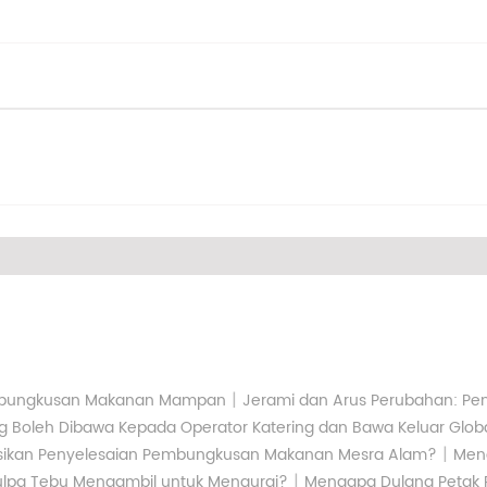
|
embungkusan Makanan Mampan
Jerami dan Arus Perubahan: Pe
 Boleh Dibawa Kepada Operator Katering dan Bawa Keluar Glob
|
usikan Penyelesaian Pembungkusan Makanan Mesra Alam?
Men
|
 Pulpa Tebu Mengambil untuk Mengurai?
Mengapa Dulang Petak P