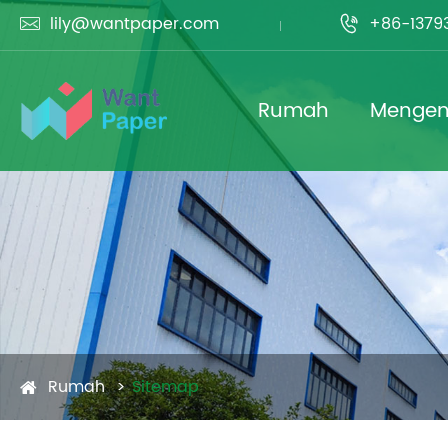
lily@wantpaper.com
+86-1379


Rumah
Mengena
Rumah
Sitemap