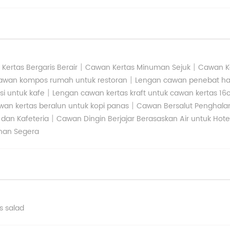
|
|
Kertas Bergaris Berair
Cawan Kertas Minuman Sejuk
Cawan Ke
|
awan kompos rumah untuk restoran
Lengan cawan penebat h
|
i untuk kafe
Lengan cawan kertas kraft untuk cawan kertas 16
|
an kertas beralun untuk kopi panas
Cawan Bersalut Penghalan
|
dan Kafeteria
Cawan Dingin Berjajar Berasaskan Air untuk Hote
anan Segera
s salad