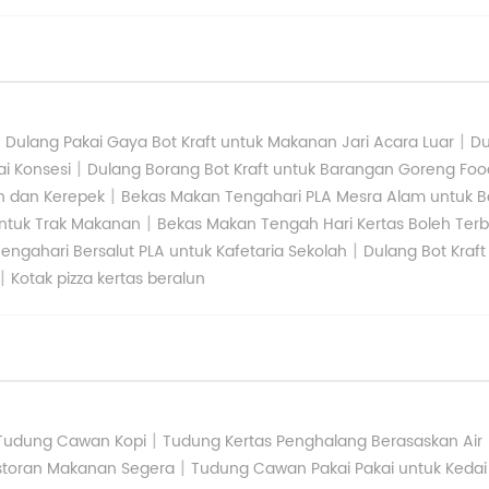
|
|
Dulang Pakai Gaya Bot Kraft untuk Makanan Jari Acara Luar
Du
|
i Konsesi
Dulang Borang Bot Kraft untuk Barangan Goreng Foo
|
an dan Kerepek
Bekas Makan Tengahari PLA Mesra Alam untuk B
|
ntuk Trak Makanan
Bekas Makan Tengah Hari Kertas Boleh Terb
|
engahari Bersalut PLA untuk Kafetaria Sekolah
Dulang Bot Kraft
|
Kotak pizza kertas beralun
|
Tudung Cawan Kopi
Tudung Kertas Penghalang Berasaskan Air
|
storan Makanan Segera
Tudung Cawan Pakai Pakai untuk Kedai