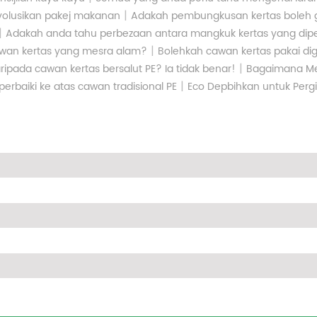
|
volusikan pakej makanan
Adakah pembungkusan kertas boleh
|
Adakah anda tahu perbezaan antara mangkuk kertas yang dip
|
wan kertas yang mesra alam?
Bolehkah cawan kertas pakai d
|
ipada cawan kertas bersalut PE? Ia tidak benar!
Bagaimana M
|
perbaiki ke atas cawan tradisional PE
Eco Depbihkan untuk Perg