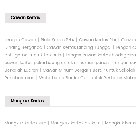
Cawan Kertas
|
|
|
Lengan Cawan
Piala Kertas PHA
Cawan Kertas PLA
Cawan 
|
|
Dinding Berganda
Cawan Kertas Dinding Tunggal
Lengan c
|
anti-gelincir untuk teh buih
Lengan cawan kertas biodegradas
|
cawan kertas pakai buang untuk minuman panas
Lengan caw
|
Berkelah Luaran
Cawan Minum Bergaris Berair untuk Sekolah 
|
Penghantaran
Waterborne Barrier Cup untuk Restoran Mak
Mangkuk Kertas
|
|
Mangkuk kertas sup
Mangkuk kertas ais krim
Mangkuk kerta