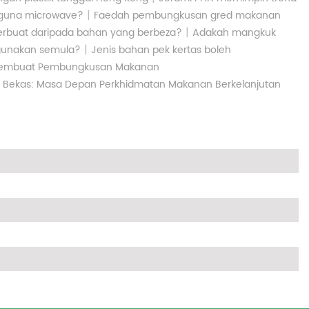
|
 guna microwave?
Faedah pembungkusan gred makanan
|
erbuat daripada bahan yang berbeza?
Adakah mangkuk
|
igunakan semula?
Jenis bahan pek kertas boleh
embuat Pembungkusan Makanan
i Bekas: Masa Depan Perkhidmatan Makanan Berkelanjutan