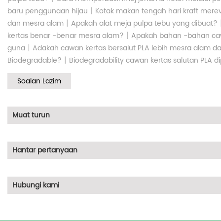
|
baru penggunaan hijau
Kotak makan tengah hari kraft mere
|
dan mesra alam
Apakah alat meja pulpa tebu yang dibuat?
|
kertas benar -benar mesra alam?
Apakah bahan -bahan ca
|
guna
Adakah cawan kertas bersalut PLA lebih mesra alam dar
|
Biodegradable?
Biodegradability cawan kertas salutan PLA di
Soalan Lazim
Muat turun
Hantar pertanyaan
Hubungi kami