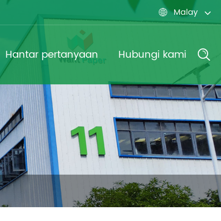
Malay

Hantar pertanyaan
Hubungi kami