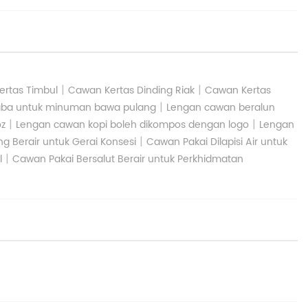
|
|
rtas Timbul
Cawan Kertas Dinding Riak
Cawan Kertas
|
aba untuk minuman bawa pulang
Lengan cawan beralun
|
|
oz
Lengan cawan kopi boleh dikompos dengan logo
Lengan
|
g Berair untuk Gerai Konsesi
Cawan Pakai Dilapisi Air untuk
|
l
Cawan Pakai Bersalut Berair untuk Perkhidmatan