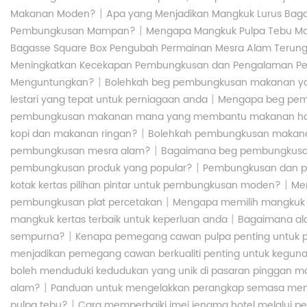
|
Makanan Moden?
Apa yang Menjadikan Mangkuk Lurus Ba
|
Pembungkusan Mampan?
Mengapa Mangkuk Pulpa Tebu M
Bagasse Square Box Pengubah Permainan Mesra Alam Terung
Meningkatkan Kecekapan Pembungkusan dan Pengalaman P
|
Menguntungkan?
Bolehkah beg pembungkusan makanan yan
|
lestari yang tepat untuk perniagaan anda
Mengapa beg pemb
pembungkusan makanan mana yang membantu makanan haiwan
|
kopi dan makanan ringan?
Bolehkah pembungkusan makanan
|
pembungkusan mesra alam?
Bagaimana beg pembungkus
|
pembungkusan produk yang popular?
Pembungkusan dan pe
|
kotak kertas pilihan pintar untuk pembungkusan moden?
Me
|
pembungkusan plat percetakan
Mengapa memilih mangkuk ke
|
mangkuk kertas terbaik untuk keperluan anda
Bagaimana al
|
sempurna?
Kenapa pemegang cawan pulpa penting untu
menjadikan pemegang cawan berkualiti penting untuk kegun
boleh menduduki kedudukan yang unik di pasaran pinggan 
|
alam?
Panduan untuk mengelakkan perangkap semasa memb
|
pulpa tebu?
Cara memperbaiki imej jenama hotel melalui pen