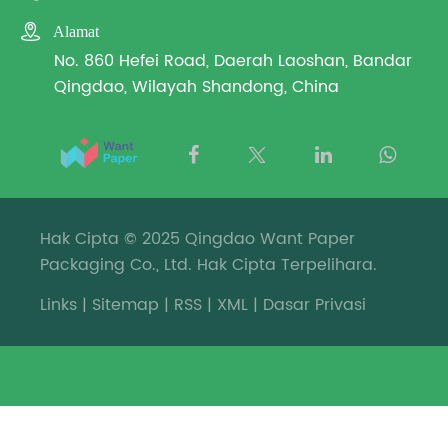

Alamat
No. 860 Hefei Road, Daerah Laoshan, Bandar
Qingdao, Wilayah Shandong, China
Hak Cipta © 2025 Qingdao Want Paper
Packaging Co., Ltd. Hak Cipta Terpelihara.
Links
|
Sitemap
|
RSS
|
XML
|
Dasar Privasi