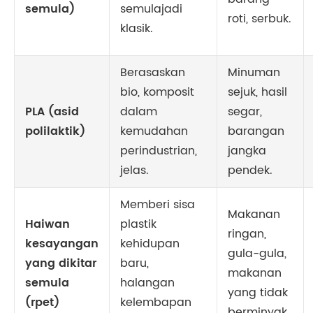
semula)
semulajadi
roti, serbuk.
klasik.
Berasaskan
Minuman
bio, komposit
sejuk, hasil
PLA (asid
dalam
segar,
polilaktik)
kemudahan
barangan
perindustrian,
jangka
jelas.
pendek.
Memberi sisa
Makanan
Haiwan
plastik
ringan,
kesayangan
kehidupan
gula-gula,
yang dikitar
baru,
makanan
semula
halangan
yang tidak
(rpet)
kelembapan
berminyak.