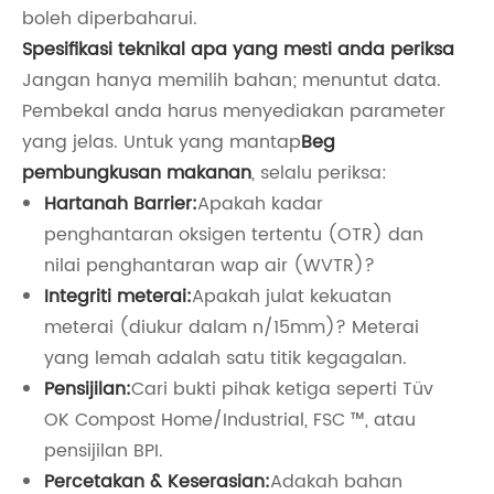
boleh diperbaharui.
Spesifikasi teknikal apa yang mesti anda periksa
Jangan hanya memilih bahan; menuntut data.
Pembekal anda harus menyediakan parameter
yang jelas. Untuk yang mantap
Beg
pembungkusan makanan
, selalu periksa:
Hartanah Barrier:
Apakah kadar
penghantaran oksigen tertentu (OTR) dan
nilai penghantaran wap air (WVTR)?
Integriti meterai:
Apakah julat kekuatan
meterai (diukur dalam n/15mm)? Meterai
yang lemah adalah satu titik kegagalan.
Pensijilan:
Cari bukti pihak ketiga seperti Tüv
OK Compost Home/Industrial, FSC ™, atau
pensijilan BPI.
Percetakan & Keserasian:
Adakah bahan