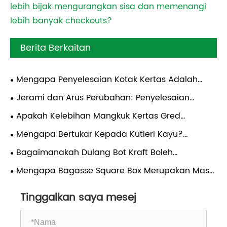
lebih bijak mengurangkan sisa dan memenangi
lebih banyak checkouts?
Berita Berkaitan
Mengapa Penyelesaian Kotak Kertas Adalah
Masa Depan Pembungkusan Makanan Mampan
Jerami dan Arus Perubahan: Penyelesaian
Terbiodegradasi untuk Masa Depan yang Lebih
Apakah Kelebihan Mangkuk Kertas Gred
Bersih
Makanan yang Boleh Dibawa Kepada Operator
Mengapa Bertukar Kepada Kutleri Kayu?
Katering dan Bawa Keluar Global?
Revolusi Makan Mesra Alam
Bagaimanakah Dulang Bot Kraft Boleh
Merevolusikan Penyelesaian Pembungkusan
Mengapa Bagasse Square Box Merupakan Masa
Makanan Mesra Alam?
Depan Pembungkusan Makanan Mampan?
Tinggalkan saya mesej