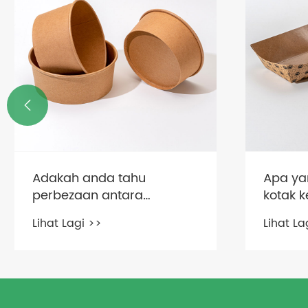

Adakah anda tahu
Apa ya
perbezaan antara
kotak k
mangkuk kertas yang
pembu
Lihat Lagi >>
Lihat La
diperbuat daripada bahan
alam?
yang berbeza?