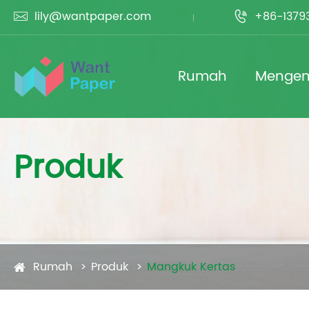
lily@wantpaper.com
+86-1379


Rumah
Mengena
Produk
Rumah
Produk
Mangkuk Kertas