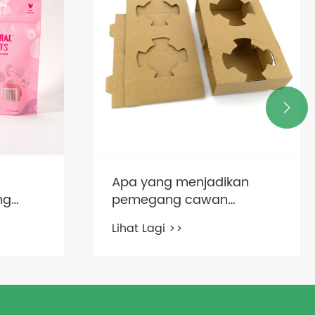

n
Apa yang menjadikan
ng
pemegang cawan
an
berkualiti penting untuk
Lihat Lagi >>
n
kegunaan seharian?
lagi?