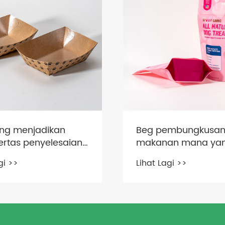
ng menjadikan
Beg pembungkusa
ertas penyelesaian
makanan mana ya
ngkusan mesra
membantu makan
gi >>
Lihat Lagi >>
haiwan kesayanga
tinggal lebih segar 