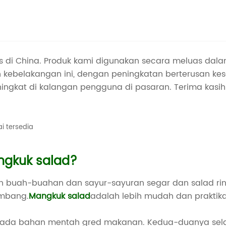
s di China. Produk kami digunakan secara meluas dala
belakangan ini, dengan peningkatan berterusan kese
ngkat di kalangan pengguna di pasaran. Terima kasi
i tersedia
gkuk salad?
 buah-buahan dan sayur-sayuran segar dan salad ring
imbang.
Mangkuk salad
adalah lebih mudah dan praktika
pada bahan mentah gred makanan. Kedua-duanya selamat