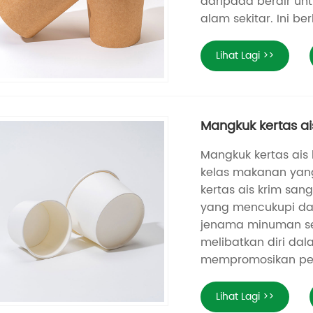
daripada berair un
alam sekitar. Ini 
Lihat Lagi >>
Mangkuk kertas ai
Mangkuk kertas ais
kelas makanan yang
kertas ais krim san
yang mencukupi dal
jenama minuman sej
melibatkan diri da
mempromosikan pem
Lihat Lagi >>