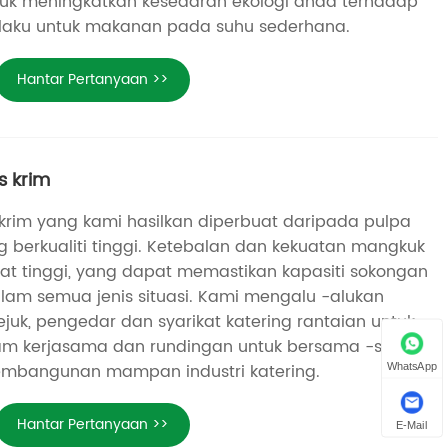
tuk meningkatkan kesedaran ekologi anda terhadap
berlaku untuk makanan pada suhu sederhana.
Hantar Pertanyaan >>
s krim
 krim yang kami hasilkan diperbuat daripada pulpa
 berkualiti tinggi. Ketebalan dan kekuatan mangkuk
gat tinggi, yang dapat memastikan kapasiti sokongan
am semua jenis situasi. Kami mengalu -alukan
uk, pengedar dan syarikat katering rantaian untuk
lam kerjasama dan rundingan untuk bersama -sama
bangunan mampan industri katering.
WhatsApp
Hantar Pertanyaan >>
E-Mail